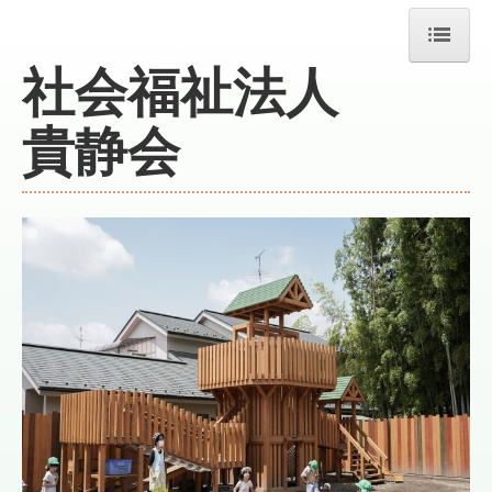
子どもの森グループ
社会福祉法人
ホーム
貴静会
法人沿革
各施設の名称及び住所
情報公開
求人情報
リンク