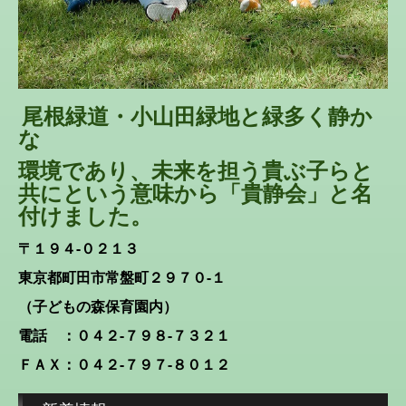
尾根緑道・小山田緑地と緑多く静か
な
環境であり、未来を担う貴ぶ子らと
共
にという意味から「貴静会」と名
付けました。
〒１９４-０２１３
東京都町田市常盤町２９７０-１
（子どもの森保育園内）
電話 ：
０４２-７９８-７３２１
ＦＡＸ：
０４２-７９７-８０１２